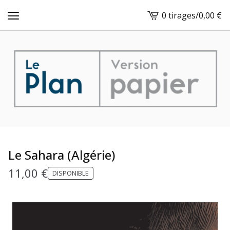
0 tirages
/
0,00
€
View
cart
-
Le Sahara (Algérie)
11,00
€
DISPONIBLE